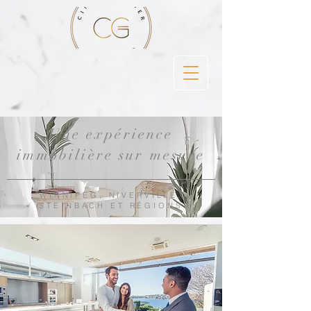
Une expérience
immobilière sur mesure
WINNIPEG, NIVERVILLE,
STEINBACH ET RÉGIONS